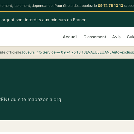
tement, isolement, dépendance. Pour être aidé, appelez le
09 74 75 13 13
(appel
'argent sont interdits aux mineurs en France.
Accueil
Classement
Avis
Gui
ide officielle
Joueurs Info Service — 09 74 75 13 13
EVALUJEU
ANJ
Auto-exclusi
LCEN) du site mapazonia.org.