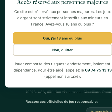
Accès réservé aux personnes majeures
Opérateurs agréés ANJ
Avis W
Cotes football
Avis Bet
Ce site est réservé aux personnes majeures. Les jeux
Méthodes de paiement
Avis Un
d'argent sont strictement interdits aux mineurs en
Applications mobiles
Avis P
France. Avez-vous 18 ans ou plus ?
Oui, j'ai 18 ans ou plus
Non, quitter
Jouer comporte des risques : endettement, isolement,
18+
Site réservé aux personnes majeures — les jeu
dépendance. Pour être aidé, appelez le
09 74 75 13 13
(appel non surtaxé).
Éditeur :
Albion Crest Solution LLC, 36 Washington S
nom de domaine. Directeur de la publication : Roy Ful
10013, USA, diffusion via le réseau Cloudflare. Détai
Ressources officielles de jeu responsable :
Joueurs Info 