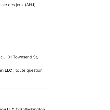
nale des jeux (ANJ).
Inc., 101 Townsend St,
ion LLC
; toute question
tion LLC
(36 Washington