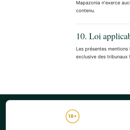
Mapazonia n'exerce aucun
contenu.
10. Loi applica
Les présentes mentions l
exclusive des tribunaux 
COMPARER
AVIS
18+
Classement des bookmakers
Tous no