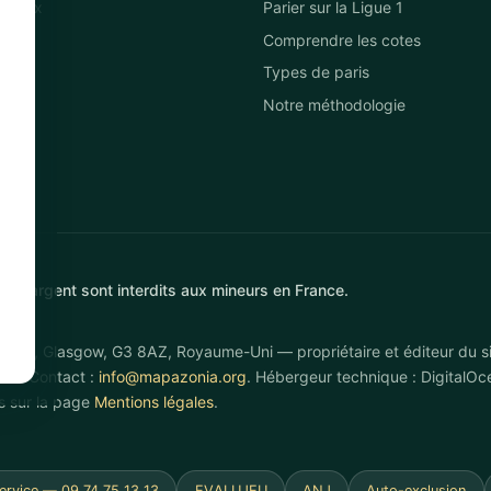
inamax
Parier sur la Ligue 1
clic
Comprendre les cotes
ibet
Types de paris
MU
Notre méthodologie
x d'argent sont interdits aux mineurs en France.
treet, Glasgow, G3 8AZ, Royaume-Uni — propriétaire et éditeur du 
ler. Contact :
info@mapazonia.org
. Hébergeur technique : DigitalO
ls sur la page
Mentions légales
.
Service — 09 74 75 13 13
EVALUJEU
ANJ
Auto-exclusion