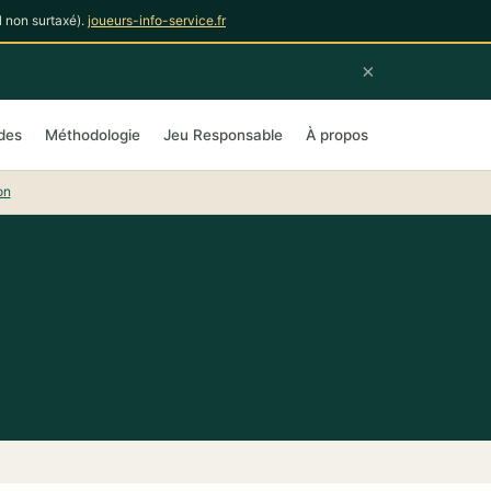
 non surtaxé).
joueurs-info-service.fr
×
des
Méthodologie
Jeu Responsable
À propos
on